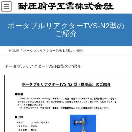
コ
ナ
ン
ビ
テ
ゲ
ン
ー
ポータブルリアクターTVS-N2型の
ツ
シ
ご紹介
へ
ョ
ス
ン
キ
に
HOME
ポータブルリアクターTVS-N2型のご紹介
ッ
移
プ
動
ポータブルリアクターTVS-N2型のご紹介