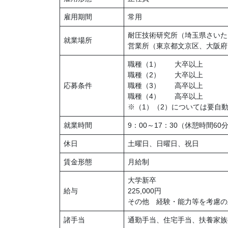
雇用期間
常用
耐圧技術研究所（埼玉県さいた
就業場所
営業所（東京都文京区、大阪府
職種（1） 大卒以上
職種（2） 大卒以上
応募条件
職種（3） 高卒以上
職種（4） 高卒以上
※（1）（2）については要自
就業時間
9：00～17：30（休憩時間60
休日
土曜日、日曜日、祝日
賃金形態
月給制
大学新卒
給与
225,000円
その他 経験・能力等を考慮の
諸手当
通勤手当、住宅手当、扶養家族