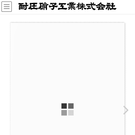
コ
ナ
ン
ビ
テ
ゲ
ン
ー
ツ
シ
へ
ョ
ス
ン
キ
に
ッ
移
プ
動