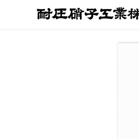
コ
ナ
ン
ビ
テ
ゲ
ン
ー
ツ
シ
へ
ョ
ス
ン
キ
に
ッ
移
プ
動