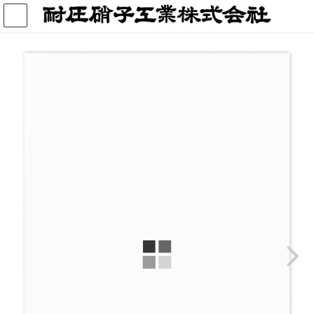
コ
ナ
ン
ビ
テ
ゲ
ン
ー
ツ
シ
へ
ョ
ス
ン
キ
に
ッ
移
プ
動