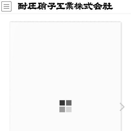
コ
ナ
ン
ビ
テ
ゲ
ン
ー
ツ
シ
へ
ョ
ス
ン
キ
に
ッ
移
プ
動